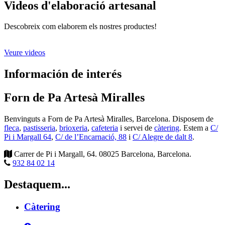
Videos d'elaboració artesanal
Descobreix com elaborem els nostres productes!
Veure videos
Información de interés
Forn de Pa Artesà Miralles
Benvinguts a Forn de Pa Artesà Miralles, Barcelona. Disposem de
fleca
,
pastisseria
,
brioxeria
,
cafeteria
i servei de
càtering
. Estem a
C/
Pi i Margall 64
,
C/ de l’Encarnació, 88
i
C/ Alegre de dalt 8
.
Carrer de Pi i Margall, 64
.
08025
Barcelona
,
Barcelona
.
932 84 02 14
Destaquem...
Càtering