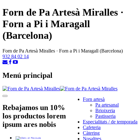
Forn de Pa Artesà Miralles ·
Forn a Pi i Maragall
(Barcelona)
Forn de Pa Artesà Miralles · Forn a Pi i Maragall (Barcelona)
932 84 02 14
Menú principal
Menú
Forn artesà
Pa artesanal
Rebajamos un 10%
Brioixeria
los productos lorem
Pastisseria
Especialitats / de temporada
ipsum ares nobis
Cafeteria
Càtering
Nosaltres