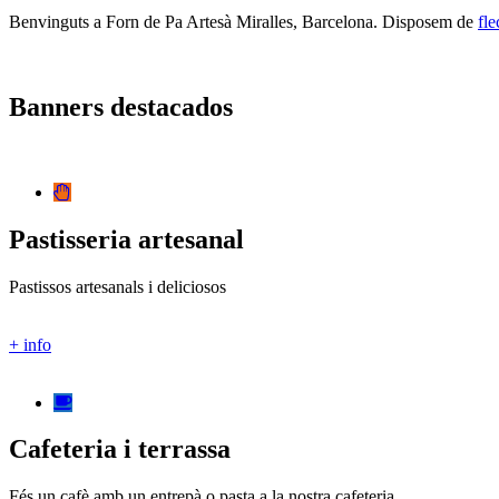
Benvinguts a Forn de Pa Artesà Miralles, Barcelona. Disposem de
fle
Banners destacados
Pastisseria artesanal
Pastissos artesanals i deliciosos
+ info
Cafeteria i terrassa
Fés un cafè amb un entrepà o pasta a la nostra cafeteria