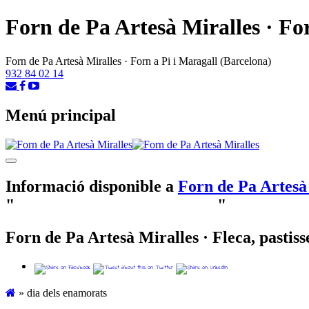
Forn de Pa Artesà Miralles · Fo
Forn de Pa Artesà Miralles · Forn a Pi i Maragall (Barcelona)
932 84 02 14
Menú principal
Menú
Informació disponible a
Forn de Pa Artesà 
"
Etiqueta: dia dels enamorats
"
Forn de Pa Artesà Miralles · Fleca, pastisse
»
dia dels enamorats