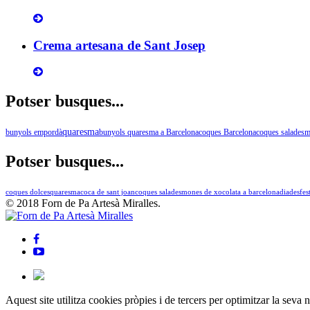
Crema artesana de Sant Josep
Potser busques...
quaresma
bunyols empordà
bunyols quaresma a Barcelona
coques Barcelona
coques salades
m
Potser busques...
coques dolces
quaresma
coca de sant joan
coques salades
mones de xocolata a barcelona
diades
fes
© 2018 Forn de Pa Artesà Miralles.
Aquest site utilitza cookies pròpies i de tercers per optimitzar la seva