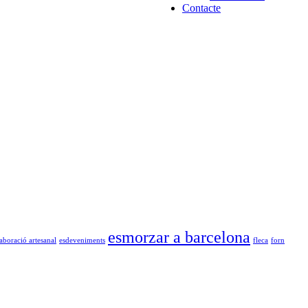
Contacte
esmorzar a barcelona
laboració artesanal
esdeveniments
fleca
forn