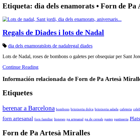
Etiqueta: dia dels enamorats • Forn de Pa 
Regals de Diades i lots de Nadal
dia dels enamorats
lots de nadal
regal diades
Lots de Nadal, roses de bombons o galetes per obsequiar per Sant Jordi
Continue Reading
Información relacionada de Forn de Pa Artesà Miralles 
Etiquetes
berenar a Barcelona
bombons
brioixeria dolça
brioixeria salada
cafeteria
cele
forn artesanal
Plat
forn familiar
lioneses
pa artesanal
pa de cereals
pastes
pastisseria
Forn de Pa Artesà Miralles