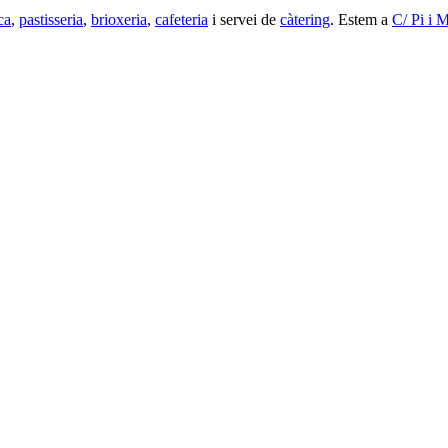
ca
,
pastisseria
,
brioxeria
,
cafeteria
i servei de
càtering
. Estem a
C/ Pi i 