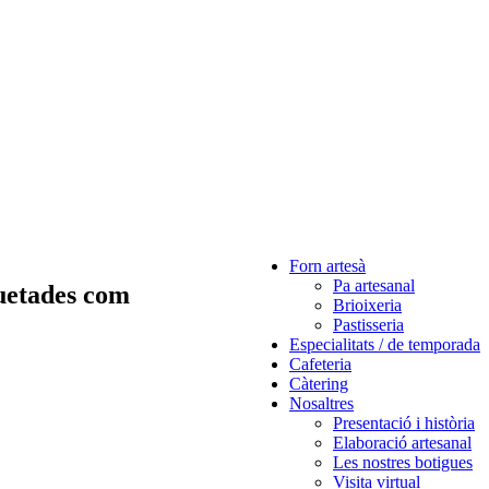
Forn artesà
Pa artesanal
uetades com
Brioixeria
Pastisseria
Especialitats / de temporada
Cafeteria
Càtering
Nosaltres
Presentació i història
Elaboració artesanal
Les nostres botigues
Visita virtual