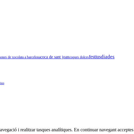
festius
diades
coca de sant joan
ones de xocolata a barcelona
coques dolces
tius
 navegació i realitzar tasques analítiques. En continuar navegant acceptes