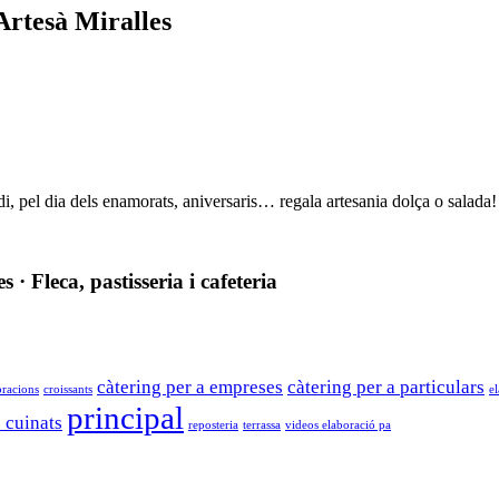
Artesà Miralles
, pel dia dels enamorats, aniversaris… regala artesania dolça o salada!
· Fleca, pastisseria i cafeteria
càtering per a empreses
càtering per a particulars
bracions
croissants
e
principal
s cuinats
reposteria
terrassa
videos elaboració pa