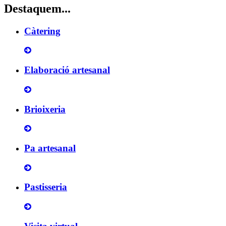
Destaquem...
Càtering
Elaboració artesanal
Brioixeria
Pa artesanal
Pastisseria